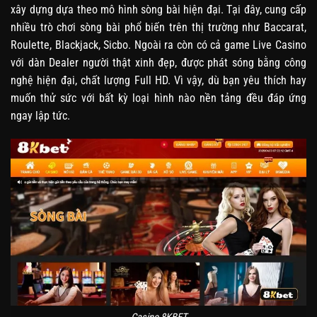
xây dựng dựa theo mô hình sòng bài hiện đại. Tại đây, cung cấp
nhiều trò chơi sòng bài phổ biến trên thị trường như Baccarat,
Roulette, Blackjack, Sicbo. Ngoài ra còn có cả game Live Casino
với dàn Dealer người thật xinh đẹp, được phát sóng bằng công
nghệ hiện đại, chất lượng Full HD. Vì vậy, dù bạn yêu thích hay
muốn thử sức với bất kỳ loại hình nào nền tảng đều đáp ứng
ngay lập tức.