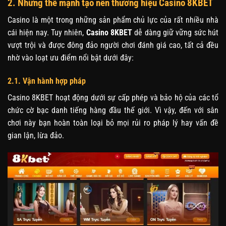
2. Những thế mạnh tạo nên thương hiệu Casino 8KBET
Casino là một trong những sản phẩm chủ lực của rất nhiều nhà
cái hiện nay. Tuy nhiên,
Casino 8KBET
dễ dàng giữ vững sức hút
vượt trội và được đông đảo người chơi đánh giá cao, tất cả đều
nhờ vào loạt ưu điểm nổi bật dưới đây:
2.1. Vận hành hợp pháp
Casino 8KBET hoạt động dưới sự cấp phép và bảo hộ của các tổ
chức cờ bạc danh tiếng hàng đầu thế giới. Vì vậy, đến với sân
chơi này bạn hoàn toàn loại bỏ mọi rủi ro pháp lý hay vấn đề
gian lận, lừa đảo.