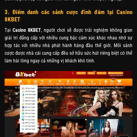
3. Điểm danh các sảnh cược đình đám tại Casino
8KBET
Tại
Casino 8KBET
, người chơi sẽ được trải nghiệm không gian
giải trí đẳng cấp với nhiều cung bậc cảm xúc khác nhau nhờ sự
hợp tác với nhiều nhà phát hành hàng đầu thế giới. Mỗi sảnh
cược được nhà cái cung cấp đều sở hữu sức hút riêng biệt có thể
làm hài lòng ngay cả những vị khách khó tính.