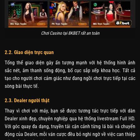
Chơi Casino tại 8KBET rất an toàn
2.2. Giao diện trực quan
Tổng thể giao diện gây ấn tượng mạnh với hệ thống hình ảnh
sắc nét, âm thanh sống động, bố cục sắp xếp khoa học. Tất cả
tạo cho người chơi cảm giác như đang ngồi chơi trực tiếp tại các
sòng bài thực tế.
2.3. Dealer người thật
Thay vì chơi với máy, bạn sẽ được tương tác trực tiếp với dàn
Dealer xinh đẹp, chuyên nghiệp qua hệ thống livestream Full HD.
Với góc quay đa dạng, truyền tải cận cảnh từng lá bài và chuyển
động của Dealer, mỗi ván cược đều bỏ nghi ngờ về việc can thiệp