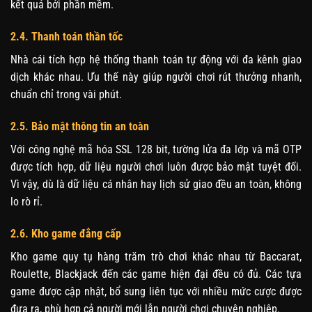
kết quả bởi phần mềm.
2.4. Thanh toán thần tốc
Nhà cái tích hợp hệ thống thanh toán tự động với đa kênh giao
dịch khác nhau. Ưu thế này giúp người chơi rút thưởng nhanh,
chuẩn chỉ trong vài phút.
2.5. Bảo mật thông tin an toàn
Với công nghệ mã hóa SSL 128 bit, tường lửa đa lớp và mã OTP
được tích hợp, dữ liệu người chơi luôn được bảo mật tuyệt đối.
Vì vậy, dù là dữ liệu cá nhân hay lịch sử giao đều an toàn, không
lo rò rỉ.
2.6. Kho game đẳng cấp
Kho game quy tụ hàng trăm trò chơi khác nhau từ Baccarat,
Roulette, Blackjack đến các game hiện đại đều có đủ. Các tựa
game được cập nhật, bổ sung liên tục với nhiều mức cược được
đưa ra, phù hợp cả người mới lẫn người chơi chuyên nghiệp.