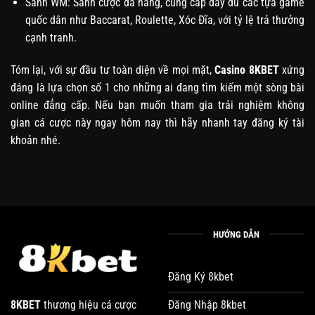
Sảnh WM: Sảnh cược đa năng, cung cấp đầy đủ các tựa game
quốc dân như Baccarat, Roulette, Xóc Đĩa, với tỷ lệ trả thưởng
cạnh tranh.
Tóm lại, với sự đầu tư toàn diện về mọi mặt,
Casino 8KBET
xứng
đáng là lựa chọn số 1 cho những ai đang tìm kiếm một sòng bài
online đẳng cấp. Nếu bạn muốn tham gia trải nghiệm không
gian cá cược này ngay hôm nay thì hãy nhanh tay đăng ký tài
khoản nhé.
HƯỚNG DẪN
Đăng Ký 8kbet
Đăng Nhập 8kbet
8KBET
thương hiệu cá cược